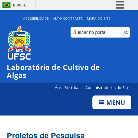
BRASIL
Simplifique!
ACESSIBILIDADE
ALTO CONTRASTE
MAPA DO SITE
Comunica BR
Participe
Acesso à informação
Legislação
Laboratório de Cultivo de
Canais
Algas
Área Restrita
Administradores do Site
MENU
Projetos de Pesquisa