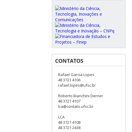
CONTATOS
Rafael Garcia Lopes
48 3721 4106
rafael.lopes@ufsc.br
Roberto Bianchini Derner
48 3721 4107
lca@contato.ufsc.br
LCA
48 3721 4108
48 3721 2438